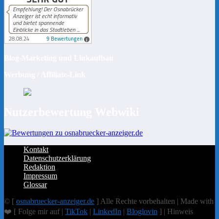
Blog-Marketing und Linkaufbau
Werbung / Affiliate-Link
Nutzerbewertung Webwiki
Kontakt
Datenschutzerklärung
Redaktion
Impressum
Glossar
© [
osnabruecker-anzeiger.de
] Alle Rechte vorbehalten | Made with
❤️ [ Folge mir auf |
TikTok
|
LinkedIn
|
Bloglovin
] | Hinweis