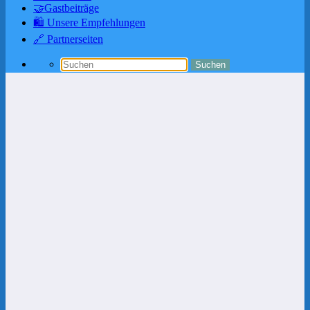
🤝Gastbeiträge
🛍️ Unsere Empfehlungen
🔗 Partnerseiten