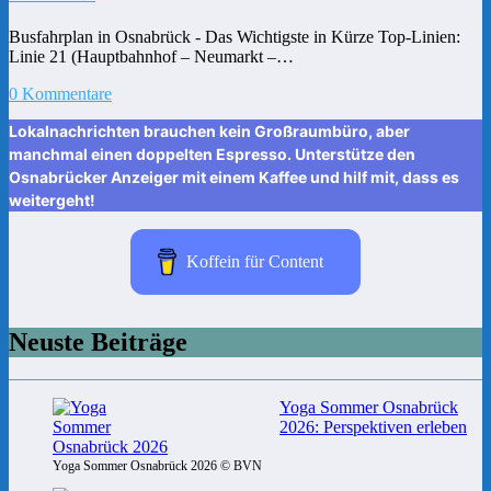
Busfahrplan in Osnabrück - Das Wichtigste in Kürze Top-Linien:
Linie 21 (Hauptbahnhof – Neumarkt –…
0 Kommentare
Lokalnachrichten brauchen kein Großraumbüro, aber
manchmal einen doppelten Espresso. Unterstütze den
Osnabrücker Anzeiger mit einem Kaffee und hilf mit, dass es
weitergeht!
Koffein für Content
Neuste Beiträge
Yoga Sommer Osnabrück
2026: Perspektiven erleben
Yoga Sommer Osnabrück 2026 © BVN