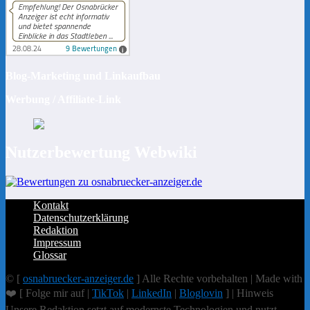
Blog-Marketing und Linkaufbau
Werbung / Affiliate-Link
Nutzerbewertung Webwiki
Kontakt
Datenschutzerklärung
Redaktion
Impressum
Glossar
© [
osnabruecker-anzeiger.de
] Alle Rechte vorbehalten | Made with
❤️ [ Folge mir auf |
TikTok
|
LinkedIn
|
Bloglovin
] | Hinweis
Unsere Redaktion setzt auf modernste Technologien und nutzt