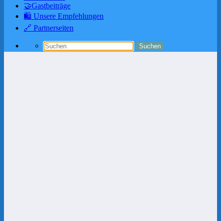
🤝Gastbeiträge
🛍️ Unsere Empfehlungen
🔗 Partnerseiten