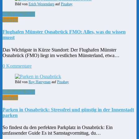
Bild von
Erich Westendarp
auf
Pixabay
28. August 2024
Verkehr
Flughafen Münster Osnabrück FMO: Alles, was du wissen
musst
Das Wichtigste in Kürze Standort: Der Flughafen Münster
Osnabrück (FMO) liegt im westlichen Münsterland, etwa…
0 Kommentare
Bild von
Roy Harryman
auf
Pixabay
12. August 2024
Verkehr
Parken in Osnabrück: Stressfrei und günstig in der Innenstadt
parken
So findest du den perfekten Parkplatz in Osnabrück: Ein
umfassender Guide Es ist Samstagvormittag, du…