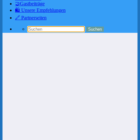
🤝Gastbeiträge
🛍️ Unsere Empfehlungen
🔗 Partnerseiten