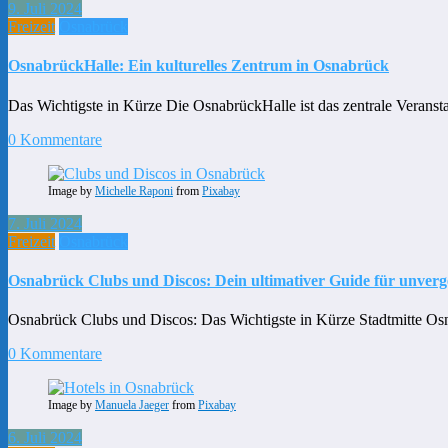
9. Juli 2024
Freizeit
Osnabrück
OsnabrückHalle: Ein kulturelles Zentrum in Osnabrück
Das Wichtigste in Kürze Die OsnabrückHalle ist das zentrale Verans
0 Kommentare
Image by
Michelle Raponi
from
Pixabay
7. Juli 2024
Freizeit
Osnabrück
Osnabrück Clubs und Discos: Dein ultimativer Guide für unverg
Osnabrück Clubs und Discos: Das Wichtigste in Kürze Stadtmitte Osn
0 Kommentare
Image by
Manuela Jaeger
from
Pixabay
6. Juli 2024