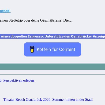
nthalt!
 deinen Städtetrip oder deine Geschäftsreise. Die…
nen doppelten Espresso. Unterstütze den Osnabrücker Anzeiger m
Koffein für Content
 Perspektiven erleben
Theater Beach Osnabrück 2026: Sommer mitten in der Stadt