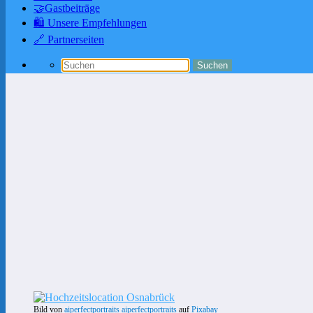
🤝Gastbeiträge
🛍️ Unsere Empfehlungen
🔗 Partnerseiten
Bild von
aiperfectportraits aiperfectportraits
auf
Pixabay