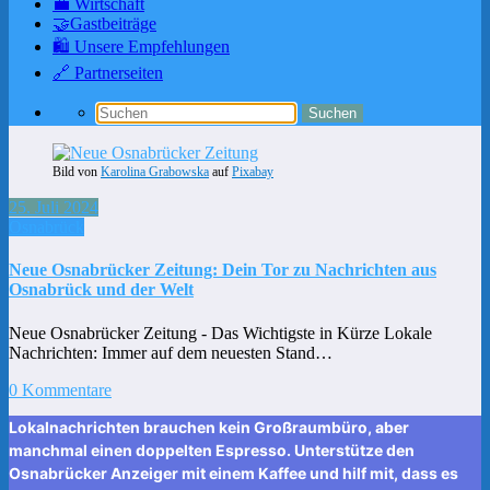
💼 Wirtschaft
🤝Gastbeiträge
🛍️ Unsere Empfehlungen
🔗 Partnerseiten
Bild von
Karolina Grabowska
auf
Pixabay
25. Juli 2024
Osnabrück
Neue Osnabrücker Zeitung: Dein Tor zu Nachrichten aus
Osnabrück und der Welt
Neue Osnabrücker Zeitung - Das Wichtigste in Kürze Lokale
Nachrichten: Immer auf dem neuesten Stand…
0 Kommentare
Lokalnachrichten brauchen kein Großraumbüro, aber
manchmal einen doppelten Espresso. Unterstütze den
Osnabrücker Anzeiger mit einem Kaffee und hilf mit, dass es