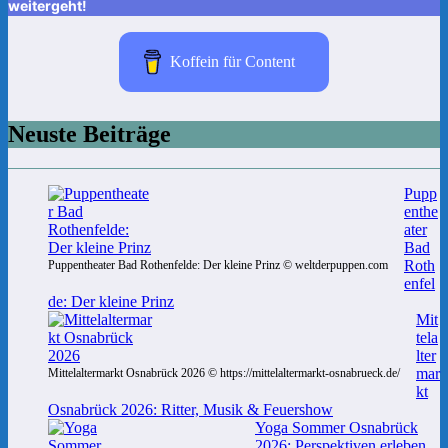
weitergeht!
Koffein für Content
Neuste Beiträge
Pupp
enthe
ater
Bad
Roth
Puppentheater Bad Rothenfelde: Der kleine Prinz © weltderpuppen.com
enfel
de: Der kleine Prinz
Mit
tela
lter
mar
Mittelaltermarkt Osnabrück 2026 © https://mittelaltermarkt-osnabrueck.de/
kt
Osnabrück 2026: Ritter, Musik & Feuershow
Yoga Sommer Osnabrück
2026: Perspektiven erleben