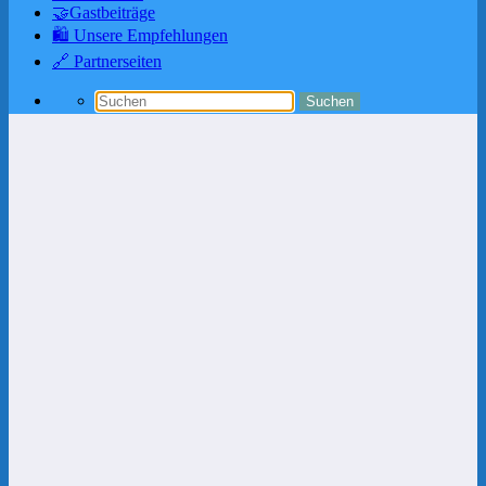
🤝Gastbeiträge
🛍️ Unsere Empfehlungen
🔗 Partnerseiten