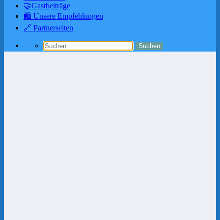
🤝Gastbeiträge
🛍️ Unsere Empfehlungen
🔗 Partnerseiten