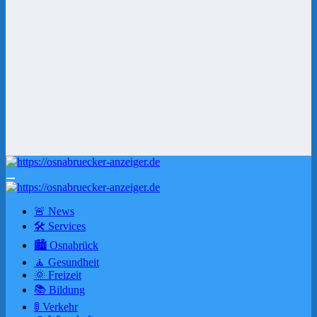
🚨 News
🛠 Services
🏙️ Osnabrück
🧘 Gesundheit
🌞 Freizeit
📚 Bildung
🚦 Verkehr