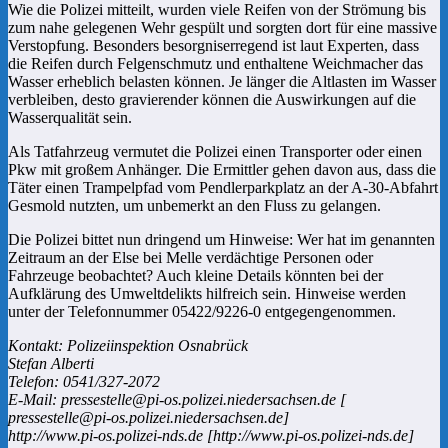
Wie die Polizei mitteilt, wurden viele Reifen von der Strömung bis
zum nahe gelegenen Wehr gespült und sorgten dort für eine massive
Verstopfung. Besonders besorgniserregend ist laut Experten, dass
die Reifen durch Felgenschmutz und enthaltene Weichmacher das
Wasser erheblich belasten können. Je länger die Altlasten im Wasser
verbleiben, desto gravierender können die Auswirkungen auf die
Wasserqualität sein.
Als Tatfahrzeug vermutet die Polizei einen Transporter oder einen
Pkw mit großem Anhänger. Die Ermittler gehen davon aus, dass die
Täter einen Trampelpfad vom Pendlerparkplatz an der A-30-Abfahrt
Gesmold nutzten, um unbemerkt an den Fluss zu gelangen.
Die Polizei bittet nun dringend um Hinweise: Wer hat im genannten
Zeitraum an der Else bei Melle verdächtige Personen oder
Fahrzeuge beobachtet? Auch kleine Details könnten bei der
Aufklärung des Umweltdelikts hilfreich sein. Hinweise werden
unter der Telefonnummer 05422/9226-0 entgegengenommen.
Kontakt: Polizeiinspektion Osnabrück
Stefan Alberti
Telefon: 0541/327-2072
E-Mail: pressestelle@pi-os.polizei.niedersachsen.de [
pressestelle@pi-os.polizei.niedersachsen.de]
http://www.pi-os.polizei-nds.de [http://www.pi-os.polizei-nds.de]