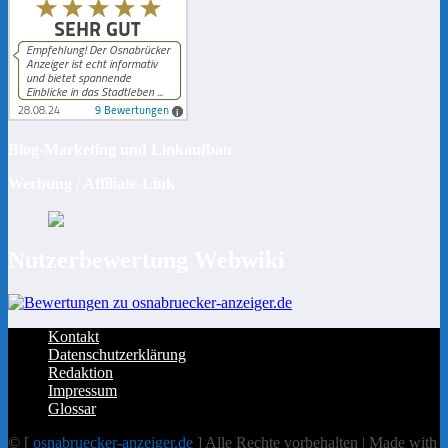
Blog-Marketing und Linkaufbau
Werbung / Affiliate-Link
Nutzerbewertung Webwiki
Kontakt
Datenschutzerklärung
Redaktion
Impressum
Glossar
© [
osnabruecker-anzeiger.de
] Alle Rechte vorbehalten | Made with