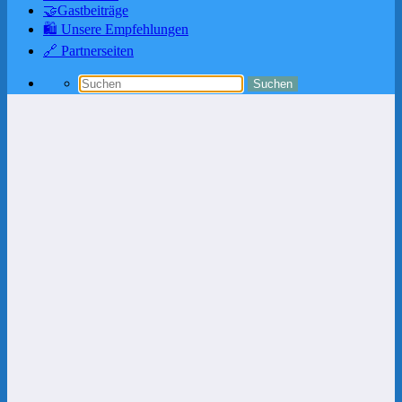
🤝Gastbeiträge
🛍️ Unsere Empfehlungen
🔗 Partnerseiten