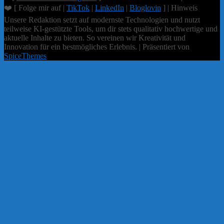
❤️ [ Folge mir auf |
TikTok
|
LinkedIn
|
Bloglovin
] | Hinweis
Unsere Redaktion setzt auf modernste Technologien und nutzt
teilweise KI-gestützte Tools, um dir stets qualitativ hochwertige und
aktuelle Inhalte zu bieten. So vereinen wir Kreativität und
Innovation für ein bestmögliches Erlebnis. | Präsentiert von
SpiceThemes