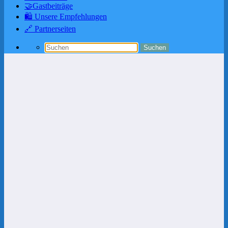
🤝Gastbeiträge
🛍️ Unsere Empfehlungen
🔗 Partnerseiten