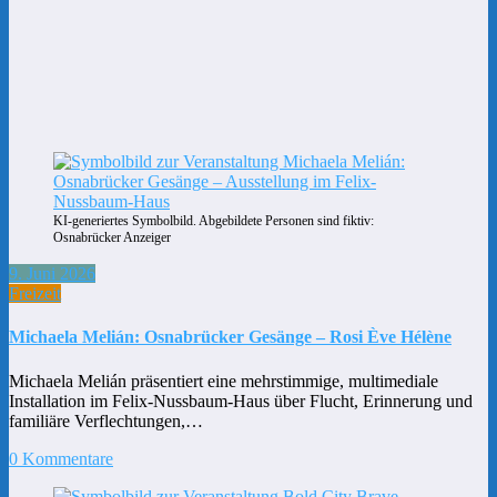
KI-generiertes Symbolbild. Abgebildete Personen sind fiktiv:
Osnabrücker Anzeiger
9. Juni 2026
Freizeit
Michaela Melián: Osnabrücker Gesänge – Rosi Ève Hélène
Michaela Melián präsentiert eine mehrstimmige, multimediale
Installation im Felix-Nussbaum-Haus über Flucht, Erinnerung und
familiäre Verflechtungen,…
0 Kommentare