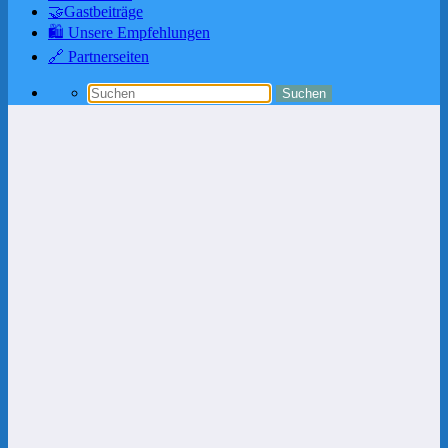
🤝Gastbeiträge
🛍️ Unsere Empfehlungen
🔗 Partnerseiten