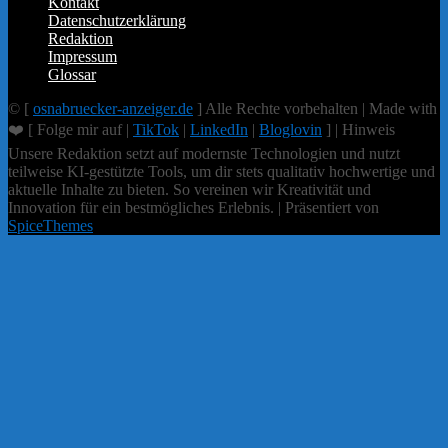
Kontakt
Datenschutzerklärung
Redaktion
Impressum
Glossar
© [
osnabruecker-anzeiger.de
] Alle Rechte vorbehalten | Made with
❤️ [ Folge mir auf |
TikTok
|
LinkedIn
|
Bloglovin
] | Hinweis
Unsere Redaktion setzt auf modernste Technologien und nutzt
teilweise KI-gestützte Tools, um dir stets qualitativ hochwertige und
aktuelle Inhalte zu bieten. So vereinen wir Kreativität und
Innovation für ein bestmögliches Erlebnis. | Präsentiert von
SpiceThemes