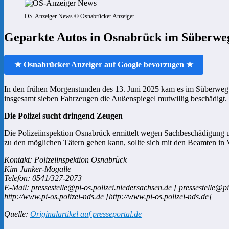
OS-Anzeiger News © Osnabrücker Anzeiger
Geparkte Autos in Osnabrück im Süberweg 
★ Osnabrücker Anzeiger auf Google bevorzugen ★
In den frühen Morgenstunden des 13. Juni 2025 kam es im Süberweg
insgesamt sieben Fahrzeugen die Außenspiegel mutwillig beschädig
Die Polizei sucht dringend Zeugen
Die Polizeiinspektion Osnabrück ermittelt wegen Sachbeschädigung u
zu den möglichen Tätern geben kann, sollte sich mit den Beamten in 
Kontakt: Polizeiinspektion Osnabrück
Kim Junker-Mogalle
Telefon: 0541/327-2073
E-Mail: pressestelle@pi-os.polizei.niedersachsen.de [ pressestelle@pi
http://www.pi-os.polizei-nds.de [http://www.pi-os.polizei-nds.de]
Quelle:
Originalartikel auf presseportal.de