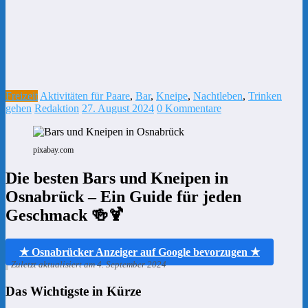
Freizeit
Aktivitäten für Paare
,
Bar
,
Kneipe
,
Nachtleben
,
Trinken
gehen
Redaktion
27. August 2024
0 Kommentare
pixabay.com
Die besten Bars und Kneipen in
Osnabrück – Ein Guide für jeden
Geschmack 🍻🍹
★ Osnabrücker Anzeiger auf Google bevorzugen ★
Zuletzt aktualisiert am 4. September 2024
Das Wichtigste in Kürze