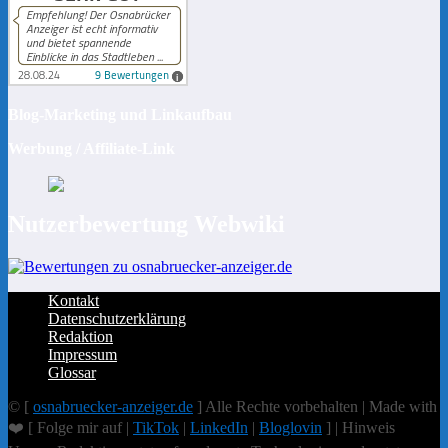
Blog-Marketing und Linkaufbau
Werbung / Affiliate-Link
Nutzerbewertung Webwiki
Kontakt
Datenschutzerklärung
Redaktion
Impressum
Glossar
© [
osnabruecker-anzeiger.de
] Alle Rechte vorbehalten | Made with
❤️ [ Folge mir auf |
TikTok
|
LinkedIn
|
Bloglovin
] | Hinweis