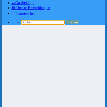
🤝Gastbeiträge
🛍️ Unsere Empfehlungen
🔗 Partnerseiten