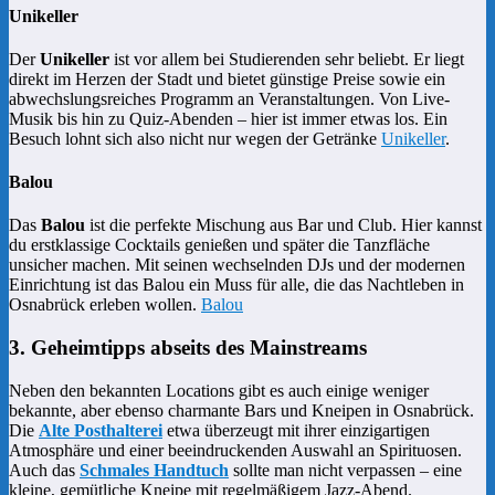
Unikeller
Der
Unikeller
ist vor allem bei Studierenden sehr beliebt. Er liegt
direkt im Herzen der Stadt und bietet günstige Preise sowie ein
abwechslungsreiches Programm an Veranstaltungen. Von Live-
Musik bis hin zu Quiz-Abenden – hier ist immer etwas los. Ein
Besuch lohnt sich also nicht nur wegen der Getränke​
Unikeller
.
Balou
Das
Balou
ist die perfekte Mischung aus Bar und Club. Hier kannst
du erstklassige Cocktails genießen und später die Tanzfläche
unsicher machen. Mit seinen wechselnden DJs und der modernen
Einrichtung ist das Balou ein Muss für alle, die das Nachtleben in
Osnabrück erleben wollen.
Balou
3. Geheimtipps abseits des Mainstreams
Neben den bekannten Locations gibt es auch einige weniger
bekannte, aber ebenso charmante Bars und Kneipen in Osnabrück.
Die
Alte Posthalterei
etwa überzeugt mit ihrer einzigartigen
Atmosphäre und einer beeindruckenden Auswahl an Spirituosen.
Auch das
Schmales Handtuch
sollte man nicht verpassen – eine
kleine, gemütliche Kneipe mit regelmäßigem Jazz-Abend.