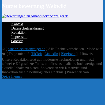
Nutzerbewertung Webwiki
Kontakt
Datenschutzerklärung
Redaktion
Impressum
Glossar
© [
osnabruecker-anzeiger.de
] Alle Rechte vorbehalten | Made with
❤️ [ Folge mir auf |
TikTok
|
LinkedIn
|
Bloglovin
] | Hinweis
Unsere Redaktion setzt auf modernste Technologien und nutzt
teilweise KI-gestützte Tools, um dir stets qualitativ hochwertige und
aktuelle Inhalte zu bieten. So vereinen wir Kreativität und
Innovation für ein bestmögliches Erlebnis. | Präsentiert von
SpiceThemes