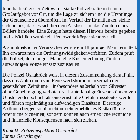
Innerhalb kürzester Zeit waren starke Polizeikräfte mit einem
Großaufgebot vor Ort, um die Lage zu sichern und die Ursprünge
der Geräusche zu überprüfen. Im Verlauf der Ermittlungen stellte
sich heraus, dass es sich bei dem Auslöser um das Zünden eines
Böllers handelte. Eine Zeugin hatte diesen Hinweis bereits gegeben,
und tatsächlich wurde ein Feuerwerkskörper sichergestellt.
Als mutmaßlicher Verursacher wurde ein 18-jähriger Mann ermittelt.
Ihn erwartet nun ein Ordnungswidrigkeitenverfahren. Zudem prüft
die Polizei, dem jungen Mann eine Kostenrechnung für den
aufwändigen Polizeieinsatz zuzustellen.
Die Polizei Osnabrück weist in diesem Zusammenhang darauf hin,
dass das Abbrennen von Feuerwerkskörpern außerhalb der
gesetzlichen Zeiträume – insbesondere außerhalb von Silvester –
ohne Genehmigung verboten ist. Laute Knallgeräusche können von
Umstehenden schnell als eine ernsthafte Gefahr missdeutet werden
und führen regelmäßig zu aufwändigen Einsätzen. Derartige
Aktionen bergen somit nicht nur ein erhebliches Risiko für die
öffentliche Sicherheit, sondern können auch erhebliche rechtliche
und finanzielle Konsequenzen nach sich ziehen.
Kontakt: Polizeiinspektion Osnabrück
Jannis Gervelmeyer