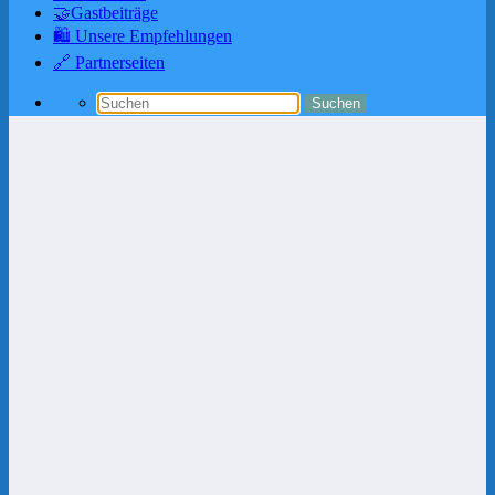
🤝Gastbeiträge
🛍️ Unsere Empfehlungen
🔗 Partnerseiten