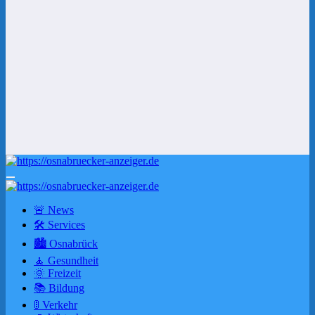
🚨 News
🛠 Services
🏙️ Osnabrück
🧘 Gesundheit
🌞 Freizeit
📚 Bildung
🚦 Verkehr