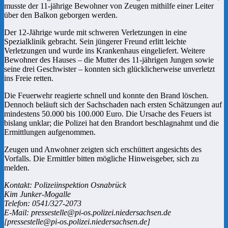
musste der 11-jährige Bewohner von Zeugen mithilfe einer Leiter
über den Balkon geborgen werden.
Der 12-Jährige wurde mit schweren Verletzungen in eine
Spezialklinik gebracht. Sein jüngerer Freund erlitt leichte
Verletzungen und wurde ins Krankenhaus eingeliefert. Weitere
Bewohner des Hauses – die Mutter des 11-jährigen Jungen sowie
seine drei Geschwister – konnten sich glücklicherweise unverletzt
ins Freie retten.
Die Feuerwehr reagierte schnell und konnte den Brand löschen.
Dennoch beläuft sich der Sachschaden nach ersten Schätzungen auf
mindestens 50.000 bis 100.000 Euro. Die Ursache des Feuers ist
bislang unklar; die Polizei hat den Brandort beschlagnahmt und die
Ermittlungen aufgenommen.
Zeugen und Anwohner zeigten sich erschüttert angesichts des
Vorfalls. Die Ermittler bitten mögliche Hinweisgeber, sich zu
melden.
Kontakt: Polizeiinspektion Osnabrück
Kim Junker-Mogalle
Telefon: 0541/327-2073
E-Mail: pressestelle@pi-os.polizei.niedersachsen.de
[pressestelle@pi-os.polizei.niedersachsen.de]