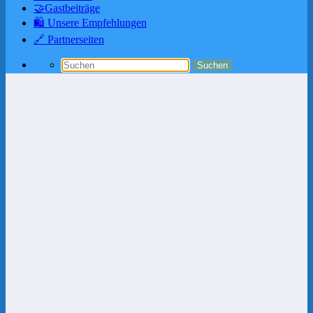
🤝Gastbeiträge
🛍️ Unsere Empfehlungen
🔗 Partnerseiten