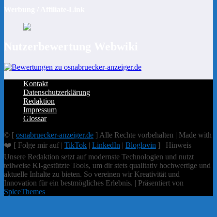
Werbung / Affiliate-Link
Nutzerbewertung Webwiki
Kontakt
Datenschutzerklärung
Redaktion
Impressum
Glossar
© [
osnabruecker-anzeiger.de
] Alle Rechte vorbehalten | Made with
❤️ [ Folge mir auf |
TikTok
|
LinkedIn
|
Bloglovin
] | Hinweis
Unsere Redaktion setzt auf modernste Technologien und nutzt
teilweise KI-gestützte Tools, um dir stets qualitativ hochwertige und
aktuelle Inhalte zu bieten. So vereinen wir Kreativität und
Innovation für ein bestmögliches Erlebnis. | Präsentiert von
SpiceThemes