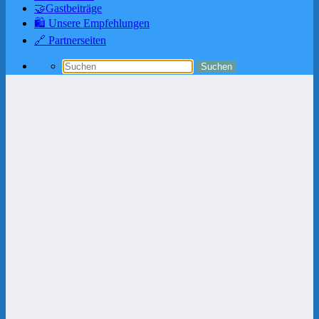
🤝Gastbeiträge
🛍️ Unsere Empfehlungen
🔗 Partnerseiten