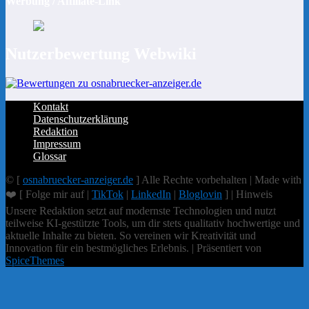
Werbung / Affiliate-Link
Nutzerbewertung Webwiki
Kontakt
Datenschutzerklärung
Redaktion
Impressum
Glossar
© [
osnabruecker-anzeiger.de
] Alle Rechte vorbehalten | Made with
❤️ [ Folge mir auf |
TikTok
|
LinkedIn
|
Bloglovin
] | Hinweis
Unsere Redaktion setzt auf modernste Technologien und nutzt
teilweise KI-gestützte Tools, um dir stets qualitativ hochwertige und
aktuelle Inhalte zu bieten. So vereinen wir Kreativität und
Innovation für ein bestmögliches Erlebnis. | Präsentiert von
SpiceThemes