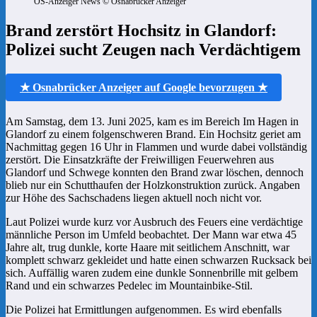
OS-Anzeiger News © Osnabrücker Anzeiger
Brand zerstört Hochsitz in Glandorf:
Polizei sucht Zeugen nach Verdächtigem
★ Osnabrücker Anzeiger auf Google bevorzugen ★
Am Samstag, dem 13. Juni 2025, kam es im Bereich Im Hagen in
Glandorf zu einem folgenschweren Brand. Ein Hochsitz geriet am
Nachmittag gegen 16 Uhr in Flammen und wurde dabei vollständig
zerstört. Die Einsatzkräfte der Freiwilligen Feuerwehren aus
Glandorf und Schwege konnten den Brand zwar löschen, dennoch
blieb nur ein Schutthaufen der Holzkonstruktion zurück. Angaben
zur Höhe des Sachschadens liegen aktuell noch nicht vor.
Laut Polizei wurde kurz vor Ausbruch des Feuers eine verdächtige
männliche Person im Umfeld beobachtet. Der Mann war etwa 45
Jahre alt, trug dunkle, korte Haare mit seitlichem Anschnitt, war
komplett schwarz gekleidet und hatte einen schwarzen Rucksack bei
sich. Auffällig waren zudem eine dunkle Sonnenbrille mit gelbem
Rand und ein schwarzes Pedelec im Mountainbike-Stil.
Die Polizei hat Ermittlungen aufgenommen. Es wird ebenfalls