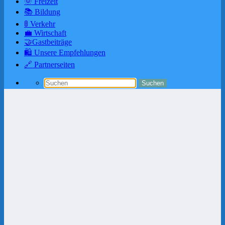
🌞 Freizeit
📚 Bildung
🚦 Verkehr
💼 Wirtschaft
🤝Gastbeiträge
🛍️ Unsere Empfehlungen
🔗 Partnerseiten