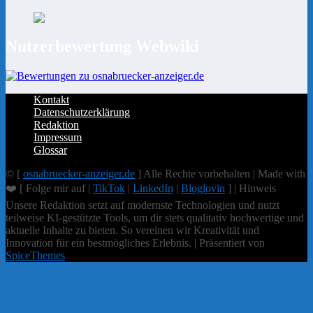
Nutzerbewertung Webwiki
Kontakt
Datenschutzerklärung
Redaktion
Impressum
Glossar
© [
osnabruecker-anzeiger.de
] Alle Rechte vorbehalten | Made with
❤️ [ Folge mir auf |
TikTok
|
LinkedIn
|
Bloglovin
] | Hinweis
Unsere Redaktion setzt auf modernste Technologien und nutzt
teilweise KI-gestützte Tools, um dir stets qualitativ hochwertige und
aktuelle Inhalte zu bieten. So vereinen wir Kreativität und
Innovation für ein bestmögliches Erlebnis. | Präsentiert von
SpiceThemes