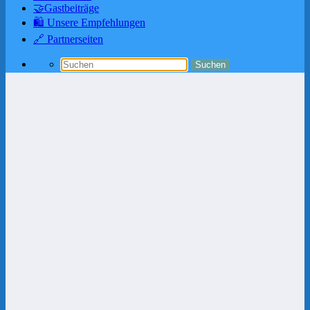
🤝Gastbeiträge
🛍️ Unsere Empfehlungen
🔗 Partnerseiten