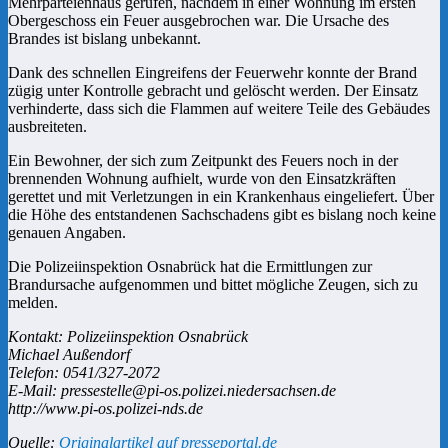
Mehrparteienhaus gerufen, nachdem in einer Wohnung im ersten
Obergeschoss ein Feuer ausgebrochen war. Die Ursache des
Brandes ist bislang unbekannt.
Dank des schnellen Eingreifens der Feuerwehr konnte der Brand
zügig unter Kontrolle gebracht und gelöscht werden. Der Einsatz
verhinderte, dass sich die Flammen auf weitere Teile des Gebäudes
ausbreiteten.
Ein Bewohner, der sich zum Zeitpunkt des Feuers noch in der
brennenden Wohnung aufhielt, wurde von den Einsatzkräften
gerettet und mit Verletzungen in ein Krankenhaus eingeliefert. Über
die Höhe des entstandenen Sachschadens gibt es bislang noch keine
genauen Angaben.
Die Polizeiinspektion Osnabrück hat die Ermittlungen zur
Brandursache aufgenommen und bittet mögliche Zeugen, sich zu
melden.
Kontakt: Polizeiinspektion Osnabrück
Michael Außendorf
Telefon: 0541/327-2072
E-Mail: pressestelle@pi-os.polizei.niedersachsen.de
http://www.pi-os.polizei-nds.de
Quelle:
Originalartikel auf presseportal.de