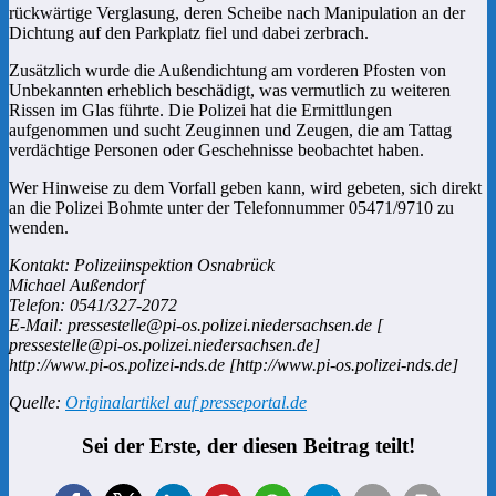
rückwärtige Verglasung, deren Scheibe nach Manipulation an der
Dichtung auf den Parkplatz fiel und dabei zerbrach.
Zusätzlich wurde die Außendichtung am vorderen Pfosten von
Unbekannten erheblich beschädigt, was vermutlich zu weiteren
Rissen im Glas führte. Die Polizei hat die Ermittlungen
aufgenommen und sucht Zeuginnen und Zeugen, die am Tattag
verdächtige Personen oder Geschehnisse beobachtet haben.
Wer Hinweise zu dem Vorfall geben kann, wird gebeten, sich direkt
an die Polizei Bohmte unter der Telefonnummer 05471/9710 zu
wenden.
Kontakt: Polizeiinspektion Osnabrück
Michael Außendorf
Telefon: 0541/327-2072
E-Mail: pressestelle@pi-os.polizei.niedersachsen.de [
pressestelle@pi-os.polizei.niedersachsen.de]
http://www.pi-os.polizei-nds.de [http://www.pi-os.polizei-nds.de]
Quelle:
Originalartikel auf presseportal.de
Sei der Erste, der diesen Beitrag teilt!