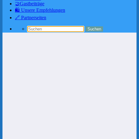
🤝Gastbeiträge
🛍️ Unsere Empfehlungen
🔗 Partnerseiten