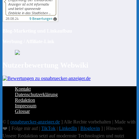
Blog-Marketing und Linkaufbau
Werbung / Affiliate-Link
Nutzerbewertung Webwiki
Kontakt
Datenschutzerklärung
Redaktion
Impressum
Glossar
© [
osnabruecker-anzeiger.de
] Alle Rechte vorbehalten | Made with
❤️ [ Folge mir auf |
TikTok
|
LinkedIn
|
Bloglovin
] | Hinweis
Unsere Redaktion setzt auf modernste Technologien und nutzt