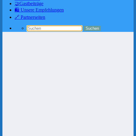
🤝Gastbeiträge
🛍️ Unsere Empfehlungen
🔗 Partnerseiten