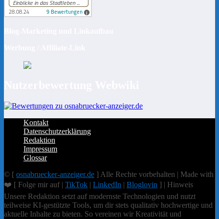
Blog-Marketing und Linkaufbau
Werbung / Affiliate-Link
Nutzerbewertung Webwiki
Kontakt
Datenschutzerklärung
Redaktion
Impressum
Glossar
© [
osnabruecker-anzeiger.de
] Alle Rechte vorbehalten | Made with
❤️ [ Folge mir auf |
TikTok
|
LinkedIn
|
Bloglovin
] | Hinweis
Unsere Redaktion setzt auf modernste Technologien und nutzt
teilweise KI-gestützte Tools, um dir stets qualitativ hochwertige und
aktuelle Inhalte zu bieten. So vereinen wir Kreativität und