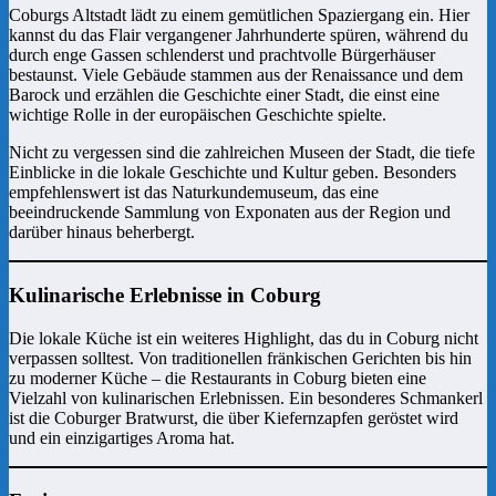
Coburgs Altstadt lädt zu einem gemütlichen Spaziergang ein. Hier
kannst du das Flair vergangener Jahrhunderte spüren, während du
durch enge Gassen schlenderst und prachtvolle Bürgerhäuser
bestaunst. Viele Gebäude stammen aus der Renaissance und dem
Barock und erzählen die Geschichte einer Stadt, die einst eine
wichtige Rolle in der europäischen Geschichte spielte.
Nicht zu vergessen sind die zahlreichen Museen der Stadt, die tiefe
Einblicke in die lokale Geschichte und Kultur geben. Besonders
empfehlenswert ist das Naturkundemuseum, das eine
beeindruckende Sammlung von Exponaten aus der Region und
darüber hinaus beherbergt.
Kulinarische Erlebnisse in Coburg
Die lokale Küche ist ein weiteres Highlight, das du in Coburg nicht
verpassen solltest. Von traditionellen fränkischen Gerichten bis hin
zu moderner Küche – die Restaurants in Coburg bieten eine
Vielzahl von kulinarischen Erlebnissen. Ein besonderes Schmankerl
ist die Coburger Bratwurst, die über Kiefernzapfen geröstet wird
und ein einzigartiges Aroma hat.