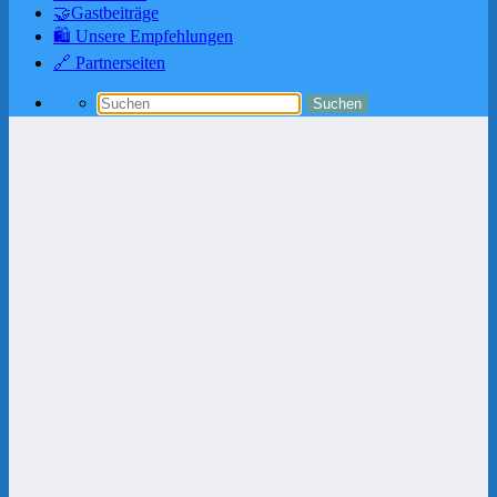
🤝Gastbeiträge
🛍️ Unsere Empfehlungen
🔗 Partnerseiten