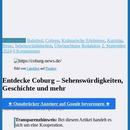
Partnerseiten
Bahnhof
,
Coburg
,
Kulinarische Erlebnisse
,
Kurztrip
,
Reise
,
Sehenswürdigkeiten
,
Übernachtung
Redaktion
2. September
2024
0 Kommentare
Bild von
Lakeblog
auf
Pixabay
Entdecke Coburg – Sehenswürdigkeiten,
Geschichte und mehr
★ Osnabrücker Anzeiger auf Google bevorzugen ★
Zuletzt aktualisiert am 22. April 2025
Transparenzhinweis:
Bei diesem Artikel handelt es
sich um eine Kooperation.