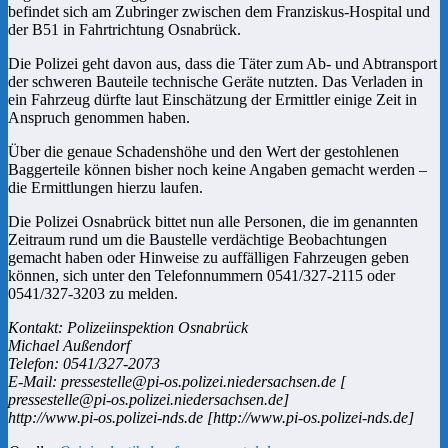
befindet sich am Zubringer zwischen dem Franziskus-Hospital und
der B51 in Fahrtrichtung Osnabrück.
Die Polizei geht davon aus, dass die Täter zum Ab- und Abtransport
der schweren Bauteile technische Geräte nutzten. Das Verladen in
ein Fahrzeug dürfte laut Einschätzung der Ermittler einige Zeit in
Anspruch genommen haben.
Über die genaue Schadenshöhe und den Wert der gestohlenen
Baggerteile können bisher noch keine Angaben gemacht werden –
die Ermittlungen hierzu laufen.
Die Polizei Osnabrück bittet nun alle Personen, die im genannten
Zeitraum rund um die Baustelle verdächtige Beobachtungen
gemacht haben oder Hinweise zu auffälligen Fahrzeugen geben
können, sich unter den Telefonnummern 0541/327-2115 oder
0541/327-3203 zu melden.
Kontakt: Polizeiinspektion Osnabrück
Michael Außendorf
Telefon: 0541/327-2073
E-Mail: pressestelle@pi-os.polizei.niedersachsen.de [
pressestelle@pi-os.polizei.niedersachsen.de]
http://www.pi-os.polizei-nds.de [http://www.pi-os.polizei-nds.de]