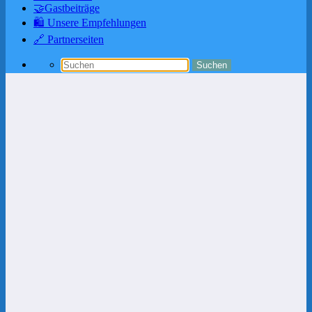
🤝Gastbeiträge
🛍️ Unsere Empfehlungen
🔗 Partnerseiten