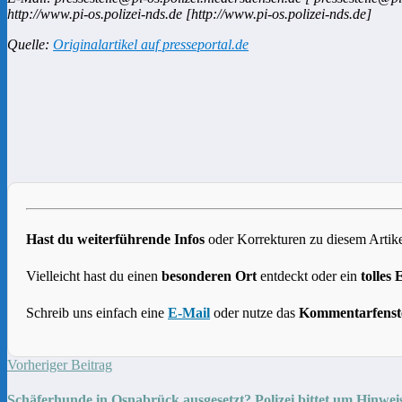
http://www.pi-os.polizei-nds.de [http://www.pi-os.polizei-nds.de]
Quelle:
Originalartikel auf presseportal.de
Hast du weiterführende Infos
oder Korrekturen zu diesem Artike
Vielleicht hast du einen
besonderen Ort
entdeckt oder ein
tolles 
Schreib uns einfach eine
E-Mail
oder nutze das
Kommentarfenst
Vorheriger Beitrag
Schäferhunde in Osnabrück ausgesetzt? Polizei bittet um Hinwei