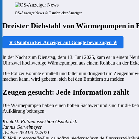
OS-Anzeiger News © Osnabrücker Anzeiger
Dreister Diebstahl von Wärmepumpen in B
★ Osnabrücker Anzeiger auf Google bevorzugen ★
In der Nacht zum Dienstag, dem 13. Juni 2025, kam es in einem Neu
Uhr zwei hochwertige Wärmepumpen aus einem Rohbau an der Ecke Ige
Die Polizei Bohmte ermittelt und bittet nun dringend um Zeugenhinw
machen kann, wird gebeten, sich bei den Ermittlern zu melden.
Zeugen gesucht: Jede Information zählt
Die Wärmepumpen haben einen hohen Sachwert und sind für die betrof
Aufklärung beitragen.
Kontakt: Polizeiinspektion Osnabrück
Jannis Gervelmeyer
Telefon: 0541/327-2071
E-Mail: pressestelle@pi-os.polizei.niedersachsen.de [ pressestelle@pi