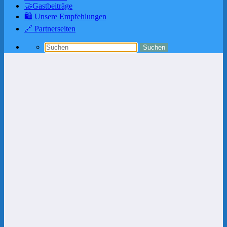
🤝Gastbeiträge
🛍️ Unsere Empfehlungen
🔗 Partnerseiten