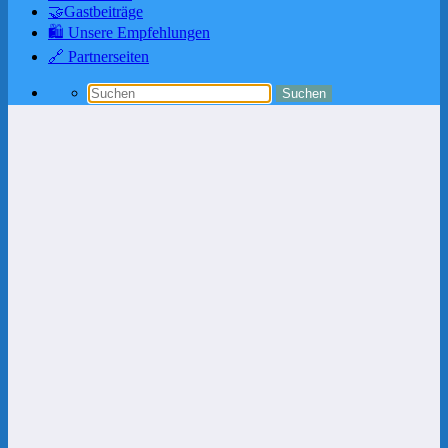
🤝Gastbeiträge
🛍️ Unsere Empfehlungen
🔗 Partnerseiten