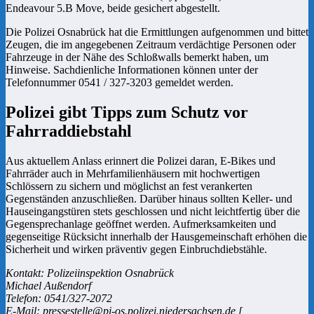
Endeavour 5.B Move, beide gesichert abgestellt.
Die Polizei Osnabrück hat die Ermittlungen aufgenommen und bittet
Zeugen, die im angegebenen Zeitraum verdächtige Personen oder
Fahrzeuge in der Nähe des Schloßwalls bemerkt haben, um
Hinweise. Sachdienliche Informationen können unter der
Telefonnummer 0541 / 327-3203 gemeldet werden.
Polizei gibt Tipps zum Schutz vor
Fahrraddiebstahl
Aus aktuellem Anlass erinnert die Polizei daran, E-Bikes und
Fahrräder auch in Mehrfamilienhäusern mit hochwertigen
Schlössern zu sichern und möglichst an fest verankerten
Gegenständen anzuschließen. Darüber hinaus sollten Keller- und
Hauseingangstüren stets geschlossen und nicht leichtfertig über die
Gegensprechanlage geöffnet werden. Aufmerksamkeiten und
gegenseitige Rücksicht innerhalb der Hausgemeinschaft erhöhen die
Sicherheit und wirken präventiv gegen Einbruchdiebstähle.
Kontakt: Polizeiinspektion Osnabrück
Michael Außendorf
Telefon: 0541/327-2072
E-Mail: pressestelle@pi-os.polizei.niedersachsen.de [