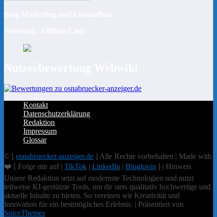
Blog-Marketing und Linkaufbau
Werbung / Affiliate-Link
Nutzerbewertung Webwiki
Kontakt
Datenschutzerklärung
Redaktion
Impressum
Glossar
© [
osnabruecker-anzeiger.de
] Alle Rechte vorbehalten | Made with
❤️ [ Folge mir auf |
TikTok
|
LinkedIn
|
Bloglovin
] | Hinweis
Unsere Redaktion setzt auf modernste Technologien und nutzt
teilweise KI-gestützte Tools, um dir stets qualitativ hochwertige und
aktuelle Inhalte zu bieten. So vereinen wir Kreativität und
Innovation für ein bestmögliches Erlebnis. | Präsentiert von
SpiceThemes