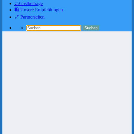
🤝Gastbeiträge
🛍️ Unsere Empfehlungen
🔗 Partnerseiten