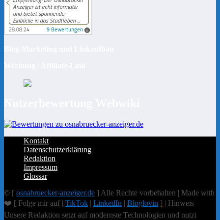
Blog-Marketing und Linkaufbau
Werbung / Affiliate-Link
Nutzerbewertung Webwiki
Kontakt
Datenschutzerklärung
Redaktion
Impressum
Glossar
© [
osnabruecker-anzeiger.de
] Alle Rechte vorbehalten | Made with
❤️ [ Folge mir auf |
TikTok
|
LinkedIn
|
Bloglovin
] | Hinweis
Unsere Redaktion setzt auf modernste Technologien und nutzt