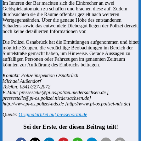
Im Inneren der Bar machten sich die Einbrecher an zwei
Geldspielautomaten zu schaffen und brachen diese auf. Zudem
durchsuchten sie die Räume offenbar gezielt nach weiteren
Wertgegenständen. Über die genaue Höhe des entstandenen
Schadens sowie das entwendete Diebesgut liegen der Polizei derzeit
noch keine detaillierten Informationen vor.
Die Polizei Osnabrück hat die Ermittlungen aufgenommen und bittet
mögliche Zeugen, die verdächtige Beobachtungen im Bereich der
Süntelstraße gemacht haben, um Hinweise. Gerade Aussagen zu
auffälligen Personen oder Fahrzeugen im genannten Zeitraum
könnten zur Aufklärung des Einbruchs beitragen.
Kontakt: Polizeiinspektion Osnabrück
Michael Außendorf
Telefon: 0541/327-2072
E-Mail: pressestelle@pi-os.polizei.niedersachsen.de [
pressestelle@pi-os.polizei.niedersachsen.de]
http://www.pi-os.polizei-nds.de [http://www.pi-os.polizei-nds.de]
Quelle:
Originalartikel auf presseportal.de
Sei der Erste, der diesen Beitrag teilt!