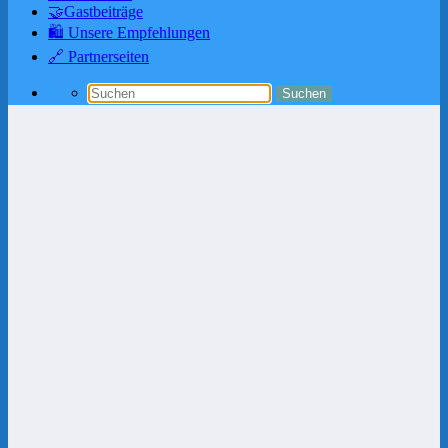
🤝Gastbeiträge
🛍️ Unsere Empfehlungen
🔗 Partnerseiten