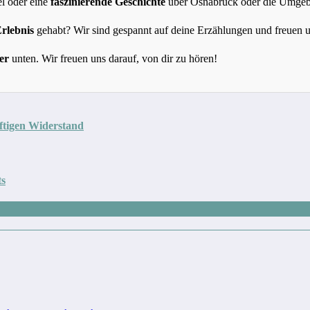
l oder eine
faszinierende Geschichte
über Osnabrück oder die Umgebun
Erlebnis
gehabt? Wir sind gespannt auf deine Erzählungen und freuen 
er
unten. Wir freuen uns darauf, von dir zu hören!
eftigen Widerstand
ts