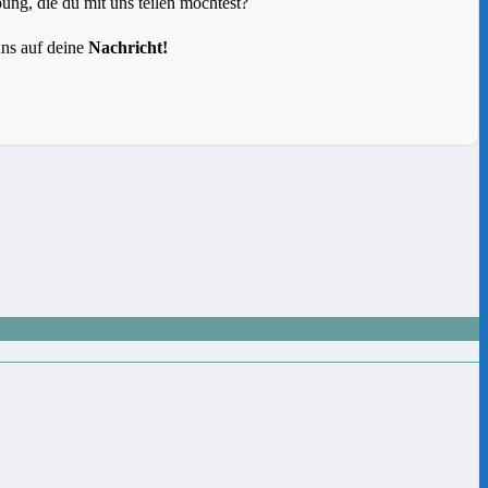
g, die du mit uns teilen möchtest?
uns auf deine
Nachricht!