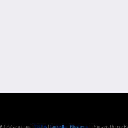
️ [ Folge mir auf |
TikTok
|
LinkedIn
|
Bloglovin
] | Hinweis Unsere Re