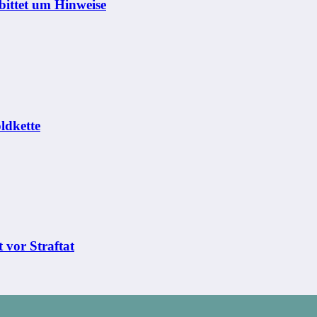
bittet um Hinweise
ldkette
 vor Straftat