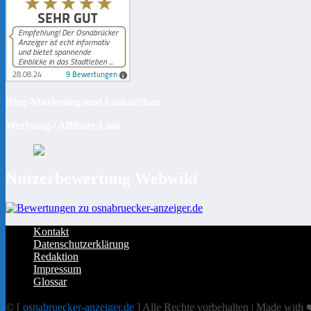
Blog-Marketing und Linkaufbau
Werbung / Affiliate-Link
Nutzerbewertung Webwiki
Kontakt
Datenschutzerklärung
Redaktion
Impressum
Glossar
© [
osnabruecker-anzeiger.de
] Alle Rechte vorbehalten | Made with ❤