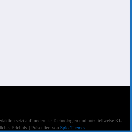
daktion setzt auf modernste Technologien und nutzt teilweise KI-
liches Erlebnis. | Präsentiert von
SpiceThemes