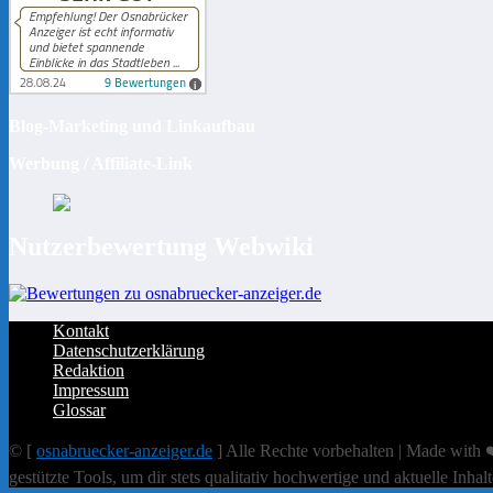
Blog-Marketing und Linkaufbau
Werbung / Affiliate-Link
Nutzerbewertung Webwiki
Kontakt
Datenschutzerklärung
Redaktion
Impressum
Glossar
© [
osnabruecker-anzeiger.de
] Alle Rechte vorbehalten | Made with ❤
gestützte Tools, um dir stets qualitativ hochwertige und aktuelle Inhal