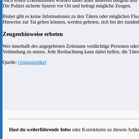
Nach ersten Erkenntnissen wurden dabei unter anderem Bargeld und w
Die Polizei sicherte Spuren vor Ort und befragt mögliche Zeugen.
Bisher gibt es keine Informationen zu den Tätern oder möglichen Flu
Hinweise zur Tat geben können, werden gebeten, sich bei der zuständ
Zeugenhinweise erbeten
Wer innerhalb des angegebenen Zeitraums verdächtige Personen oder
Verbindung zu setzen. Jede Beobachtung kann dabei helfen, die Täter 
Quelle:
Originalar
t
ikel
Hast du weiterführende Infos
oder Korrekturen zu diesem Artike