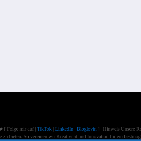
️ [ Folge mir auf |
TikTok
|
LinkedIn
|
Bloglovin
] | Hinweis Unsere Re
te zu bieten. So vereinen wir Kreativität und Innovation für ein bestmög