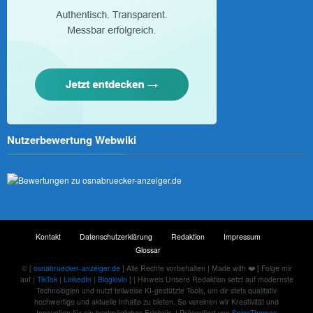
Nutzerbewertung Webwiki
Kontakt
Datenschutzerklärung
Redaktion
Impressum
Glossar
© [
osnabruecker-anzeiger.de
] Alle Rechte vorbehalten | Made with ❤️ [ Folge mir
auf |
TikTok
|
LinkedIn
|
Bloglovin
] | Hinweis Unsere Redaktion setzt auf modernste
Technologien und nutzt teilweise KI-gestützte Tools, um dir stets qualitativ
hochwertige und aktuelle Inhalte zu bieten. So vereinen wir Kreativität und
Innovation für ein bestmögliches Erlebnis. | Präsentiert von
SpiceThemes