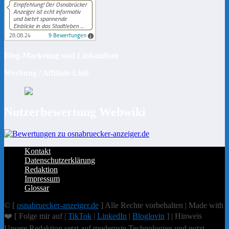
Blog-Marketing und Linkaufbau
Werbung / Affiliate-Link
Nutzerbewertung Webwiki
Kontakt
Datenschutzerklärung
Redaktion
Impressum
Glossar
© [
osnabruecker-anzeiger.de
] Alle Rechte vorbehalten | Made with
❤️ [ Folge mir auf |
TikTok
|
LinkedIn
|
Bloglovin
] | Hinweis
Unsere Redaktion setzt auf modernste Technologien und nutzt