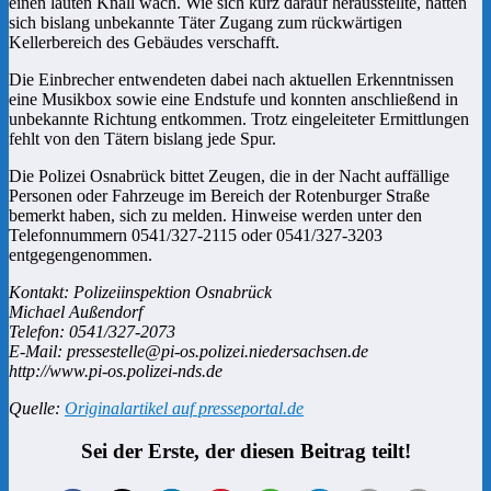
einen lauten Knall wach. Wie sich kurz darauf herausstellte, hatten
sich bislang unbekannte Täter Zugang zum rückwärtigen
Kellerbereich des Gebäudes verschafft.
Die Einbrecher entwendeten dabei nach aktuellen Erkenntnissen
eine Musikbox sowie eine Endstufe und konnten anschließend in
unbekannte Richtung entkommen. Trotz eingeleiteter Ermittlungen
fehlt von den Tätern bislang jede Spur.
Die Polizei Osnabrück bittet Zeugen, die in der Nacht auffällige
Personen oder Fahrzeuge im Bereich der Rotenburger Straße
bemerkt haben, sich zu melden. Hinweise werden unter den
Telefonnummern 0541/327-2115 oder 0541/327-3203
entgegengenommen.
Kontakt: Polizeiinspektion Osnabrück
Michael Außendorf
Telefon: 0541/327-2073
E-Mail: pressestelle@pi-os.polizei.niedersachsen.de
http://www.pi-os.polizei-nds.de
Quelle:
Originalartikel auf presseportal.de
Sei der Erste, der diesen Beitrag teilt!