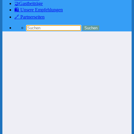
🤝Gastbeiträge
🛍️ Unsere Empfehlungen
🔗 Partnerseiten