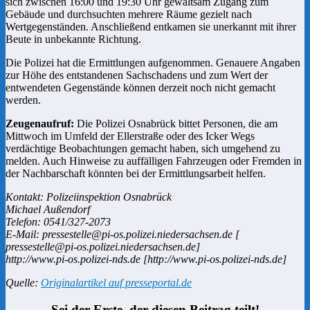
sich zwischen 16:00 und 19:30 Uhr gewaltsam Zugang zum
Gebäude und durchsuchten mehrere Räume gezielt nach
Wertgegenständen. Anschließend entkamen sie unerkannt mit ihrer
Beute in unbekannte Richtung.
Die Polizei hat die Ermittlungen aufgenommen. Genauere Angaben
zur Höhe des entstandenen Sachschadens und zum Wert der
entwendeten Gegenstände können derzeit noch nicht gemacht
werden.
Zeugenaufruf:
Die Polizei Osnabrück bittet Personen, die am
Mittwoch im Umfeld der Ellerstraße oder des Icker Wegs
verdächtige Beobachtungen gemacht haben, sich umgehend zu
melden. Auch Hinweise zu auffälligen Fahrzeugen oder Fremden in
der Nachbarschaft könnten bei der Ermittlungsarbeit helfen.
Kontakt: Polizeiinspektion Osnabrück
Michael Außendorf
Telefon: 0541/327-2073
E-Mail: pressestelle@pi-os.polizei.niedersachsen.de [
pressestelle@pi-os.polizei.niedersachsen.de]
http://www.pi-os.polizei-nds.de [http://www.pi-os.polizei-nds.de]
Quelle:
Originalartikel auf presseportal.de
Sei der Erste, der diesen Beitrag teilt!