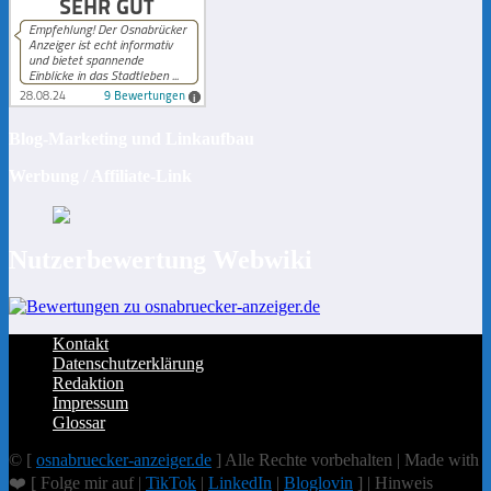
Blog-Marketing und Linkaufbau
Werbung / Affiliate-Link
Nutzerbewertung Webwiki
Kontakt
Datenschutzerklärung
Redaktion
Impressum
Glossar
© [
osnabruecker-anzeiger.de
] Alle Rechte vorbehalten | Made with
❤️ [ Folge mir auf |
TikTok
|
LinkedIn
|
Bloglovin
] | Hinweis