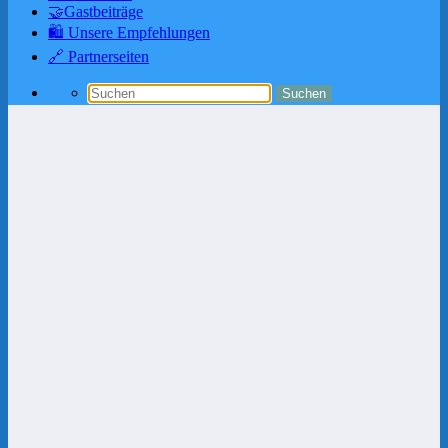
🤝Gastbeiträge
🛍️ Unsere Empfehlungen
🔗 Partnerseiten