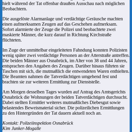
hielt während der Tat offenbar draußen Ausschau nach möglichen
Beobachtern.
Die ausgelöste Alarmanlage und verdächtige Geräusche machten
einen aufmerksamen Zeugen auf das Geschehen aufmerksam.
Sofort alarmierte der Zeuge die Polizei und beobachtete zwei
maskierte Männer, die kurz darauf in Richtung Kirchstraße
flüchteten.
Im Zuge der unmittelbar eingeleiteten Fahndung konnten Polizisten
wenig später zwei verdächtige Personen an der Atterstraße antreffen.
Die beiden Männer aus Osnabrück, im Alter von 38 und 44 Jahren,
entsprachen den Angaben des Zeugen. Darüber hinaus führten sie
Taschen mit sich, die mutmaßlich die entwendeten Waren enthielten.
Die Beamten nahmen die Tatverdächtigen umgehend fest und
brachten sie zur weiteren Ermittlung zur Dienststelle.
Am Morgen desselben Tages wurden auf Antrag des Amtsgerichts
Osnabrück die Wohnungen der beiden Tatverdächtigen durchsucht.
Dabei stellten Ermittler weiteres mutmaßliches Diebesgut sowie
belastendes Beweismaterial sicher. Die polizeilichen Ermittlungen
zu den Hintergründen der Tat dauern aktuell noch an.
Kontakt: Polizeiinspektion Osnabrück
Kim Junker-Mogalle