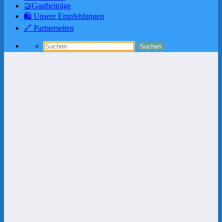
🤝Gastbeiträge
🛍️ Unsere Empfehlungen
🔗 Partnerseiten