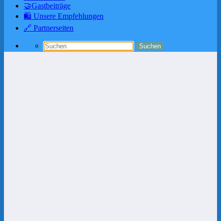
🤝Gastbeiträge
🛍️ Unsere Empfehlungen
🔗 Partnerseiten