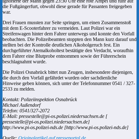
ignorierte der Mann gegen 23:30 Uhr eine rote Ampel und fuhr auf
die Fußgängerfurt, obwohl diese gerade für Passanten freigegeben
war.
Drei Frauen mussten zur Seite springen, um einen Zusammenstoß
mit dem E-Scooterfahrer zu vermeiden. Laut Polizei war ein
Streifenwagen hinter dem Fahrer unterwegs und konnte den Vorfall
beobachten. Die Polizeibeamten stoppten den Mann kurz darauf und
stellten bei der Kontrolle deutlichen Alkoholgeruch fest. Ein
durchgeführter Atemalkoholtest bestätigte den Verdacht, woraufhin
dem Fahrer eine Blutprobe entnommen sowie der Führerschein
beschlagnahmt wurde.
Die Polizei Osnabrück bittet nun Zeugen, insbesondere diejenigen,
die durch den Vorfall gefährdet wurden oder sachdienliche
Hinweise geben können, sich unter der Telefonnummer 0541 / 327-
2533 zu melden.
Kontakt: Polizeiinspektion Osnabrück
Michael Außendorf
Telefon: 0541/327-2072
E-Mail: pressestelle@pi-os.polizei.niedersachsen.de [
pressestelle@pi-os.polizei.niedersachsen.de]
http://www.pi-os.polizei-nds.de [http://www.pi-os.polizei-nds.de]
Quelle:
Originalartikel auf presseportal.de