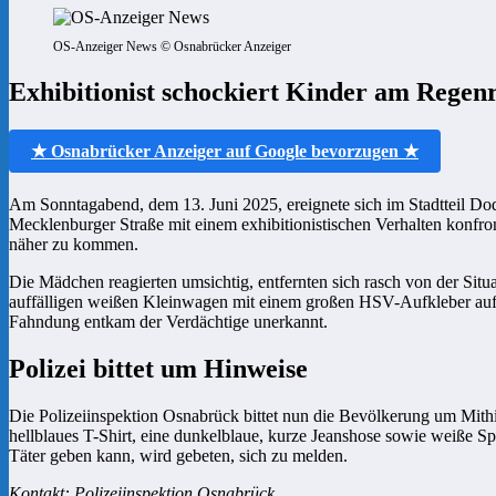
OS-Anzeiger News © Osnabrücker Anzeiger
Exhibitionist schockiert Kinder am Regen
★ Osnabrücker Anzeiger auf Google bevorzugen ★
Am Sonntagabend, dem 13. Juni 2025, ereignete sich im Stadtteil D
Mecklenburger Straße mit einem exhibitionistischen Verhalten konfron
näher zu kommen.
Die Mädchen reagierten umsichtig, entfernten sich rasch von der Situ
auffälligen weißen Kleinwagen mit einem großen HSV-Aufkleber auf de
Fahndung entkam der Verdächtige unerkannt.
Polizei bittet um Hinweise
Die Polizeiinspektion Osnabrück bittet nun die Bevölkerung um Mithil
hellblaues T-Shirt, eine dunkelblaue, kurze Jeanshose sowie weiße 
Täter geben kann, wird gebeten, sich zu melden.
Kontakt: Polizeiinspektion Osnabrück