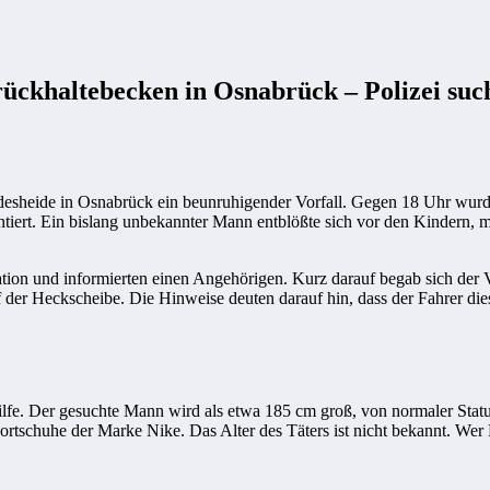
rückhaltebecken in Osnabrück – Polizei suc
odesheide in Osnabrück ein beunruhigender Vorfall. Gegen 18 Uhr wu
tiert. Ein bislang unbekannter Mann entblößte sich vor den Kindern, ma
ation und informierten einen Angehörigen. Kurz darauf begab sich der 
r Heckscheibe. Die Hinweise deuten darauf hin, dass der Fahrer diese
fe. Der gesuchte Mann wird als etwa 185 cm groß, von normaler Statur,
Sportschuhe der Marke Nike. Das Alter des Täters ist nicht bekannt. 