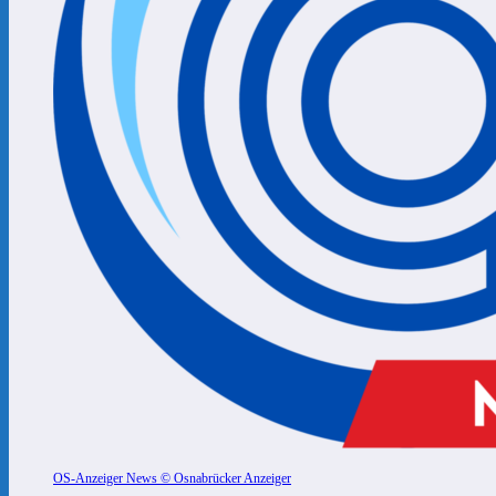
OS-Anzeiger News © Osnabrücker Anzeiger