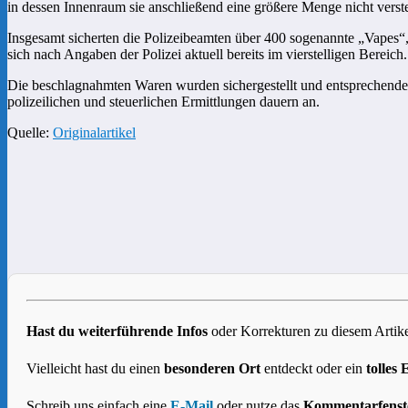
in dessen Innenraum sie anschließend eine größere Menge nicht verste
Insgesamt sicherten die Polizeibeamten über 400 sogenannte „Vapes“,
sich nach Angaben der Polizei aktuell bereits im vierstelligen Bereich.
Die beschlagnahmten Waren wurden sichergestellt und entsprechende E
polizeilichen und steuerlichen Ermittlungen dauern an.
Quelle:
Originalartikel
Hast du weiterführende Infos
oder Korrekturen zu diesem Artike
Vielleicht hast du einen
besonderen Ort
entdeckt oder ein
tolles 
Schreib uns einfach eine
E-Mail
oder nutze das
Kommentarfenst