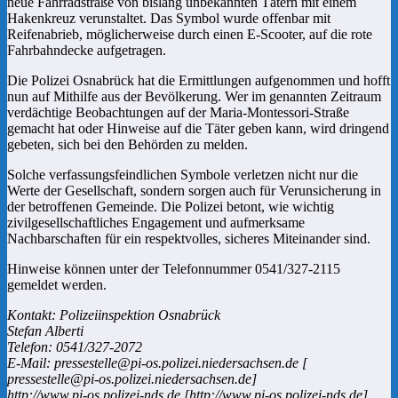
neue Fahrradstraße von bislang unbekannten Tätern mit einem
Hakenkreuz verunstaltet. Das Symbol wurde offenbar mit
Reifenabrieb, möglicherweise durch einen E-Scooter, auf die rote
Fahrbahndecke aufgetragen.
Die Polizei Osnabrück hat die Ermittlungen aufgenommen und hofft
nun auf Mithilfe aus der Bevölkerung. Wer im genannten Zeitraum
verdächtige Beobachtungen auf der Maria-Montessori-Straße
gemacht hat oder Hinweise auf die Täter geben kann, wird dringend
gebeten, sich bei den Behörden zu melden.
Solche verfassungsfeindlichen Symbole verletzen nicht nur die
Werte der Gesellschaft, sondern sorgen auch für Verunsicherung in
der betroffenen Gemeinde. Die Polizei betont, wie wichtig
zivilgesellschaftliches Engagement und aufmerksame
Nachbarschaften für ein respektvolles, sicheres Miteinander sind.
Hinweise können unter der Telefonnummer 0541/327-2115
gemeldet werden.
Kontakt: Polizeiinspektion Osnabrück
Stefan Alberti
Telefon: 0541/327-2072
E-Mail: pressestelle@pi-os.polizei.niedersachsen.de [
pressestelle@pi-os.polizei.niedersachsen.de]
http://www.pi-os.polizei-nds.de [http://www.pi-os.polizei-nds.de]