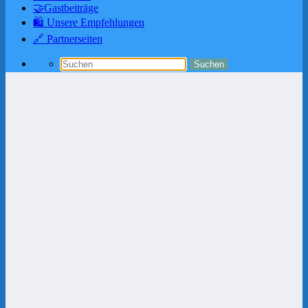
🤝Gastbeiträge
🛍️ Unsere Empfehlungen
🔗 Partnerseiten