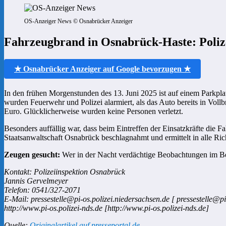
OS-Anzeiger News © Osnabrücker Anzeiger
Fahrzeugbrand in Osnabrück-Haste: Poliz
★ Osnabrücker Anzeiger auf Google bevorzugen ★
In den frühen Morgenstunden des 13. Juni 2025 ist auf einem Parkpl
wurden Feuerwehr und Polizei alarmiert, als das Auto bereits in Vol
Euro. Glücklicherweise wurden keine Personen verletzt.
Besonders auffällig war, dass beim Eintreffen der Einsatzkräfte die F
Staatsanwaltschaft Osnabrück beschlagnahmt und ermittelt in alle Ri
Zeugen gesucht:
Wer in der Nacht verdächtige Beobachtungen im Bere
Kontakt: Polizeiinspektion Osnabrück
Jannis Gervelmeyer
Telefon: 0541/327-2071
E-Mail: pressestelle@pi-os.polizei.niedersachsen.de [ pressestelle@pi
http://www.pi-os.polizei-nds.de [http://www.pi-os.polizei-nds.de]
Quelle:
Originalartikel auf presseportal.de