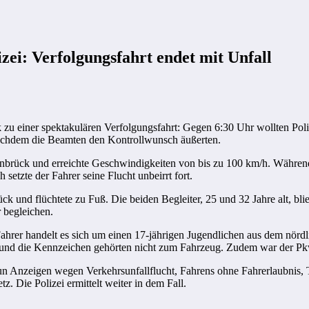
zei: Verfolgungsfahrt endet mit Unfall
einer spektakulären Verfolgungsfahrt: Gegen 6:30 Uhr wollten Polize
, nachdem die Beamten den Kontrollwunsch äußerten.
enbrück und erreichte Geschwindigkeiten von bis zu 100 km/h. Währen
 setzte der Fahrer seine Flucht unbeirrt fort.
rück und flüchtete zu Fuß. Die beiden Begleiter, 25 und 32 Jahre alt, 
r begleichen.
n Fahrer handelt es sich um einen 17-jährigen Jugendlichen aus dem nör
t, und die Kennzeichen gehörten nicht zum Fahrzeug. Zudem war der P
nun Anzeigen wegen Verkehrsunfallflucht, Fahrens ohne Fahrerlaubnis,
. Die Polizei ermittelt weiter in dem Fall.