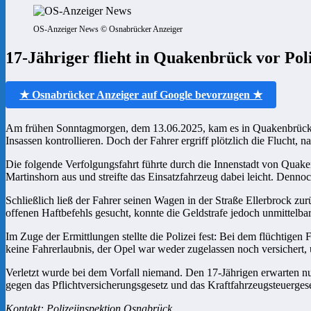
OS-Anzeiger News © Osnabrücker Anzeiger
17-Jähriger flieht in Quakenbrück vor Poli
★ Osnabrücker Anzeiger auf Google bevorzugen ★
Am frühen Sonntagmorgen, dem 13.06.2025, kam es in Quakenbrück zu 
Insassen kontrollieren. Doch der Fahrer ergriff plötzlich die Flucht
Die folgende Verfolgungsfahrt führte durch die Innenstadt von Quak
Martinshorn aus und streifte das Einsatzfahrzeug dabei leicht. Dennoch
Schließlich ließ der Fahrer seinen Wagen in der Straße Ellerbrock zu
offenen Haftbefehls gesucht, konnte die Geldstrafe jedoch unmittelba
Im Zuge der Ermittlungen stellte die Polizei fest: Bei dem flüchtige
keine Fahrerlaubnis, der Opel war weder zugelassen noch versicher
Verletzt wurde bei dem Vorfall niemand. Den 17-Jährigen erwarten 
gegen das Pflichtversicherungsgesetz und das Kraftfahrzeugsteuergesetz
Kontakt: Polizeiinspektion Osnabrück