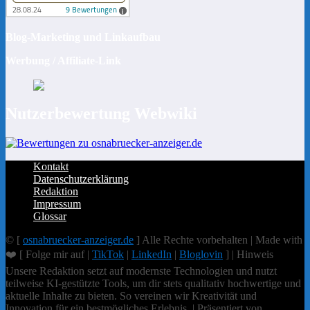
Blog-Marketing und Linkaufbau
Werbung / Affiliate-Link
Nutzerbewertung Webwiki
Kontakt
Datenschutzerklärung
Redaktion
Impressum
Glossar
© [
osnabruecker-anzeiger.de
] Alle Rechte vorbehalten | Made with
❤️ [ Folge mir auf |
TikTok
|
LinkedIn
|
Bloglovin
] | Hinweis
Unsere Redaktion setzt auf modernste Technologien und nutzt
teilweise KI-gestützte Tools, um dir stets qualitativ hochwertige und
aktuelle Inhalte zu bieten. So vereinen wir Kreativität und
Innovation für ein bestmögliches Erlebnis. | Präsentiert von