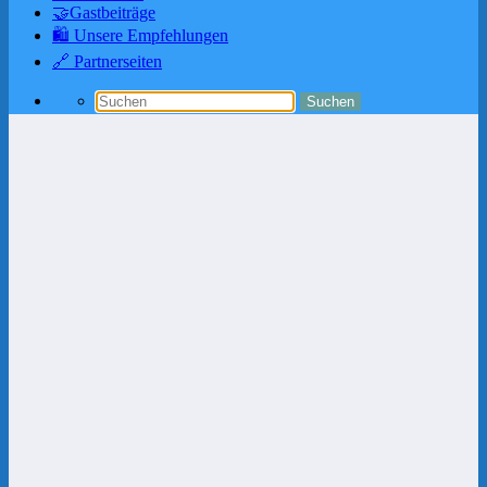
🤝Gastbeiträge
🛍️ Unsere Empfehlungen
🔗 Partnerseiten