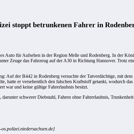
lizei stoppt betrunkenen Fahrer in Rodenbe
nes Auto für Aufsehen in der Region Melle und Rodenberg. In der Kön
mer Zeuge das Fahrzeug auf der A30 in Richtung Hannover. Trotz einer
g: Auf der B442 in Rodenberg versuchte der Tatverdächtige, mit dem m
ellte, hatte er versehentlich den falschen Kraftstoff getankt, wodurch d
ert war und keine gültige Fahrerlaubnis besitzt.
in, darunter schwerer Diebstahl, Fahren ohne Fahrerlaubnis, Trunkenhe
-os.polizei.niedersachsen.de]