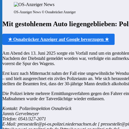
OS-Anzeiger News © Osnabrücker Anzeiger
Mit gestohlenem Auto liegengeblieben: Po
★ Osnabrücker Anzeiger auf Google bevorzugen ★
Am Abend des 13. Juni 2025 sorgte ein Vorfall rund um ein gestohle
Nachdem der Diebstahl gemeldet worden war, verfolgte ein aufmerksa
vorerst die Spur des Wagens.
Erst kurz nach Mitternacht nahm der Fall eine ungewöhnliche Wendun
– und hielt ausgerechnet ein ziviles Polizeiauto an. Wie sich herausst
stellten die Beamten fest, dass der 30-jährige Mann deutlich alkoholisi
Die Polizei leitete mehrere Ermittlungsverfahren gegen den Fahrer e
Maßnahmen wurde der Tatverdächtige wieder entlassen.
Kontakt: Polizeiinspektion Osnabrück
Jannis Gervelmeyer
Telefon: 0541/327-2071
E-Mail: pressestelle@pi-os.polizei.niedersachsen.de [ pressestelle@pi