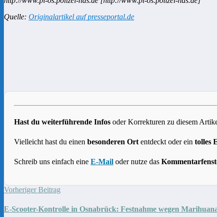
http://www.pi-os.polizei-nds.de [http://www.pi-os.polizei-nds.de]
Quelle:
Originalartikel auf presseportal.de
Hast du weiterführende Infos
oder Korrekturen zu diesem Artike
Vielleicht hast du einen
besonderen Ort
entdeckt oder ein
tolles 
Schreib uns einfach eine
E-Mail
oder nutze das
Kommentarfenst
Vorheriger Beitrag
E-Scooter-Kontrolle in Osnabrück: Festnahme wegen Marihuana