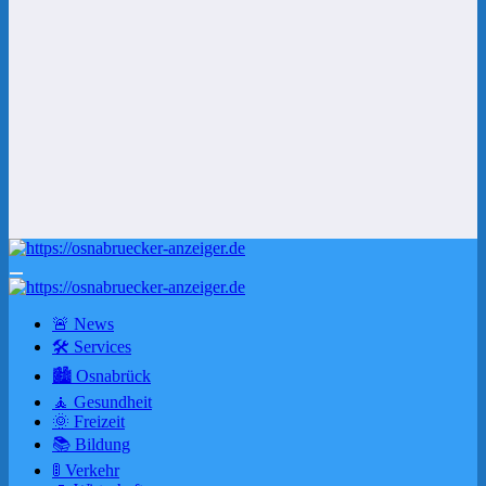
🚨 News
🛠 Services
🏙️ Osnabrück
🧘 Gesundheit
🌞 Freizeit
📚 Bildung
🚦 Verkehr