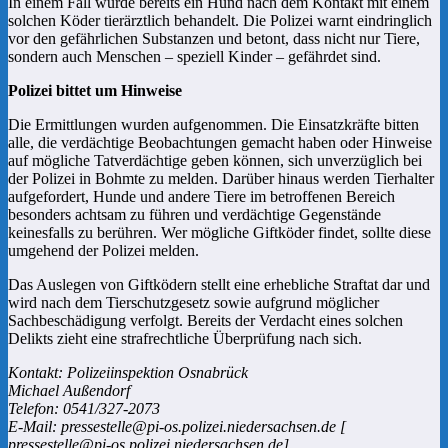
In einem Fall wurde bereits ein Hund nach dem Kontakt mit einem
solchen Köder tierärztlich behandelt. Die Polizei warnt eindringlich
vor den gefährlichen Substanzen und betont, dass nicht nur Tiere,
sondern auch Menschen – speziell Kinder – gefährdet sind.
Polizei bittet um Hinweise
Die Ermittlungen wurden aufgenommen. Die Einsatzkräfte bitten
alle, die verdächtige Beobachtungen gemacht haben oder Hinweise
auf mögliche Tatverdächtige geben können, sich unverzüglich bei
der Polizei in Bohmte zu melden. Darüber hinaus werden Tierhalter
aufgefordert, Hunde und andere Tiere im betroffenen Bereich
besonders achtsam zu führen und verdächtige Gegenstände
keinesfalls zu berühren. Wer mögliche Giftköder findet, sollte diese
umgehend der Polizei melden.
Das Auslegen von Giftködern stellt eine erhebliche Straftat dar und
wird nach dem Tierschutzgesetz sowie aufgrund möglicher
Sachbeschädigung verfolgt. Bereits der Verdacht eines solchen
Delikts zieht eine strafrechtliche Überprüfung nach sich.
Kontakt: Polizeiinspektion Osnabrück
Michael Außendorf
Telefon: 0541/327-2073
E-Mail: pressestelle@pi-os.polizei.niedersachsen.de [
pressestelle@pi-os.polizei.niedersachsen.de]