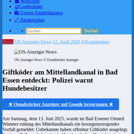
💼 Wirtschaft
🤝Gastbeiträge
🛍️ Unsere Empfehlungen
🔗 Partnerseiten
News
OS Anzeiger News
12. April 2026
0 Kommentare
OS-Anzeiger News © Osnabrücker Anzeiger
Giftköder am Mittellandkanal in Bad
Essen entdeckt: Polizei warnt
Hundebesitzer
★ Osnabrücker Anzeiger auf Google bevorzugen ★
Am Samstag, dem 13. Juni 2025, wurde im Bad Essener Ortsteil
Wimmer entlang des Mittellandkanals ein besorgniserregender
Vorfall gemeldet: Unbekannte haben offenbar Giftköder ausgelegt.