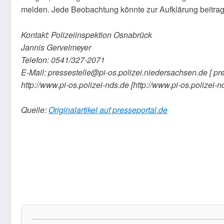
melden. Jede Beobachtung könnte zur Aufklärung beitra
Kontakt: Polizeiinspektion Osnabrück
Jannis Gervelmeyer
Telefon: 0541/327-2071
E-Mail: pressestelle@pi-os.polizei.niedersachsen.de [ pr
http://www.pi-os.polizei-nds.de [http://www.pi-os.polizei-n
Quelle:
Originalartikel auf presseportal.de