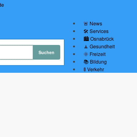
🚨 News
🛠 Services
🏙️ Osnabrück
🧘 Gesundheit
🌞 Freizeit
📚 Bildung
🚦 Verkehr
💼 Wirtschaft
🤝Gastbeiträge
🛍️ Unsere Empfehlunge
🔗 Partnerseiten