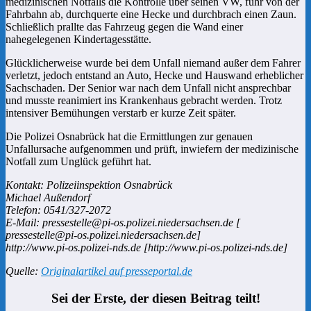
medizinischen Notfalls die Kontrolle über seinen VW, fuhr von der
Fahrbahn ab, durchquerte eine Hecke und durchbrach einen Zaun.
Schließlich prallte das Fahrzeug gegen die Wand einer
nahegelegenen Kindertagesstätte.
Glücklicherweise wurde bei dem Unfall niemand außer dem Fahrer
verletzt, jedoch entstand an Auto, Hecke und Hauswand erheblicher
Sachschaden. Der Senior war nach dem Unfall nicht ansprechbar
und musste reanimiert ins Krankenhaus gebracht werden. Trotz
intensiver Bemühungen verstarb er kurze Zeit später.
Die Polizei Osnabrück hat die Ermittlungen zur genauen
Unfallursache aufgenommen und prüft, inwiefern der medizinische
Notfall zum Unglück geführt hat.
Kontakt: Polizeiinspektion Osnabrück
Michael Außendorf
Telefon: 0541/327-2072
E-Mail: pressestelle@pi-os.polizei.niedersachsen.de [
pressestelle@pi-os.polizei.niedersachsen.de]
http://www.pi-os.polizei-nds.de [http://www.pi-os.polizei-nds.de]
Quelle:
Originalartikel auf presseportal.de
Sei der Erste, der diesen Beitrag teilt!