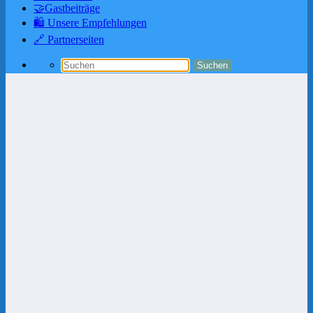
🤝Gastbeiträge
🛍️ Unsere Empfehlungen
🔗 Partnerseiten