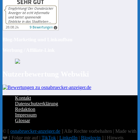
Blog-Marketing und Linkaufbau
Werbung / Affiliate-Link
Nutzerbewertung Webwiki
Kontakt
Datenschutzerklärung
Redaktion
Impressum
Glossar
© [
osnabruecker-anzeiger.de
] Alle Rechte vorbehalten | Made with
❤️ [ Folge mir auf |
TikTok
|
LinkedIn
|
Bloglovin
] | Hinweis