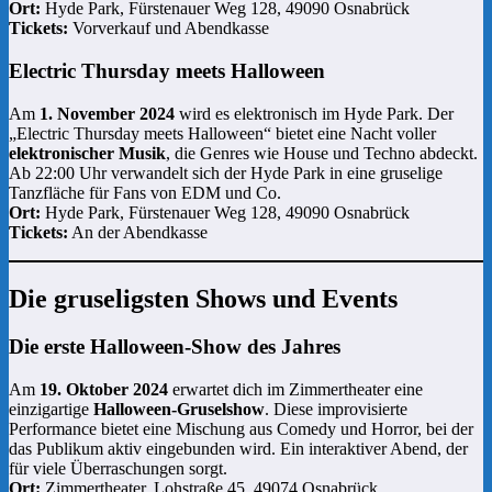
Ort:
Hyde Park, Fürstenauer Weg 128, 49090 Osnabrück
Tickets:
Vorverkauf und Abendkasse
Electric Thursday meets Halloween
Am
1. November 2024
wird es elektronisch im Hyde Park. Der
„Electric Thursday meets Halloween“ bietet eine Nacht voller
elektronischer Musik
, die Genres wie House und Techno abdeckt.
Ab 22:00 Uhr verwandelt sich der Hyde Park in eine gruselige
Tanzfläche für Fans von EDM und Co.
Ort:
Hyde Park, Fürstenauer Weg 128, 49090 Osnabrück
Tickets:
An der Abendkasse
Die gruseligsten Shows und Events
Die erste Halloween-Show des Jahres
Am
19. Oktober 2024
erwartet dich im Zimmertheater eine
einzigartige
Halloween-Gruselshow
. Diese improvisierte
Performance bietet eine Mischung aus Comedy und Horror, bei der
das Publikum aktiv eingebunden wird. Ein interaktiver Abend, der
für viele Überraschungen sorgt.
Ort:
Zimmertheater, Lohstraße 45, 49074 Osnabrück