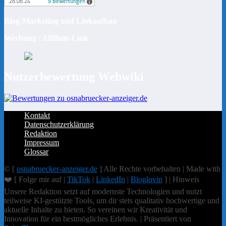
Blog-Marketing und Linkaufbau
Werbung / Affiliate-Link
Nutzerbewertung Webwiki
Kontakt
Datenschutzerklärung
Redaktion
Impressum
Glossar
© [
osnabruecker-anzeiger.de
] Alle Rechte vorbehalten | Made with
❤️ [ Folge mir auf |
TikTok
|
LinkedIn
|
Bloglovin
] | Hinweis
Unsere Redaktion setzt auf modernste Technologien und nutzt
teilweise KI-gestützte Tools, um dir stets qualitativ hochwertige und
aktuelle Inhalte zu bieten. So vereinen wir Kreativität und
Innovation für ein bestmögliches Erlebnis. | Präsentiert von