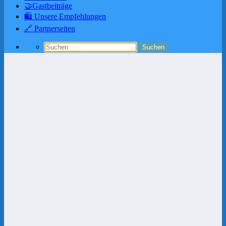
🤝Gastbeiträge
🛍️ Unsere Empfehlungen
🔗 Partnerseiten