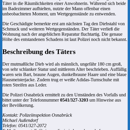
Täter in die Räumlichkeiten einer Anwohnerin. Während sich beide
im Badezimmer aufhielten, nutzte der Mann offenbar einen
unbeobachteten Moment, um Wertgegenstände zu entwenden.
Die Geschädigte bemerkte erst am nächsten Tag den Diebstahl von
Schmuck und weiteren Wertgegenständen. Der Täter verließ die
Wohnung nach der angeblichen Reparatur fluchtartig. Die genaue
Höhe des entstandenen Schadens ist laut Polizei noch nicht bekannt.
Beschreibung des Täters
Der mutmaßliche Dieb wird als männlich, ungefähr 180 cm groß,
von sehr schlanker Statur und mittlerem Alter beschrieben. Auffällig
waren sein Bart, braune Augen, dunkelbraune Haare und eine blaue
Hausmeisterjacke. Zudem trug er weiße Adidas-Turnschuhe mit
roten Streifen aus Leder.
Die Polizei Osnabrück ermittelt zu den Umständen des Vorfalls und
bittet unter der Telefonnummer
0541/327-3203
um Hinweise aus
der Bevölkerung.
Kontakt: Polizeiinspektion Osnabrück
Michael Außendorf
Telefon: 0541/327-2072