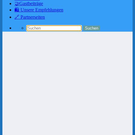
🤝Gastbeiträge
🛍️ Unsere Empfehlungen
🔗 Partnerseiten