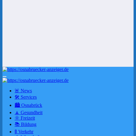
🚨 News
🛠 Services
🏙️ Osnabrück
🧘 Gesundheit
🌞 Freizeit
📚 Bildung
🚦 Verkehr