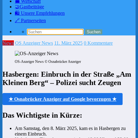
💼 Wirtschaft
🤝Gastbeiträge
🛍️ Unsere Empfehlungen
🔗 Partnerseiten
News
OS Anzeiger News
11. März 2025
0 Kommentare
OS-Anzeiger News © Osnabrücker Anzeiger
Hasbergen: Einbruch in der Straße „Am
Kleinen Berg“ – Polizei sucht Zeugen
★ Osnabrücker Anzeiger auf Google bevorzugen ★
Das Wichtigste in Kürze:
Am Samstag, den 8. März 2025, kam es in Hasbergen zu
einem Einbruch.