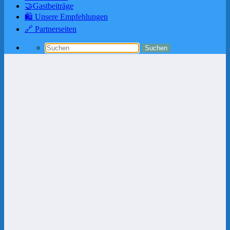
🤝Gastbeiträge
🛍️ Unsere Empfehlungen
🔗 Partnerseiten