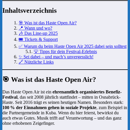
Inhaltsverzeichnis
🎯 Was ist das Haste Open Air?
📍 Wann und wo?
🎶 Das Line-up 2025
🎟️ Tickets & Support
✅ Warum du beim Haste Open Air 2025 dabei sein solltest
💡 Tipps für dein Festival-Erlebnis
✨ Sei dabei – und mach’s unvergesslich!
🔗 Nützliche Links
🎯 Was ist das Haste Open Air?
Das Haste Open Air ist ein
ehrenamtlich organisiertes Benefiz-
Festival
, das seit 2008 jährlich stattfindet – mitten in Osnabrück-
Haste. Seit 2016 trägt es seinen heutigen Namen. Besonders stark:
100 % der Einnahmen gehen in soziale Projekte
, zum Beispiel in
die Partnergemeinde in Kuba. Wenn du hier feierst, bewirkst du
auch etwas Gutes. Musik trifft auf Verantwortung – und das ganz
ohne erhobenen Zeigefinger.