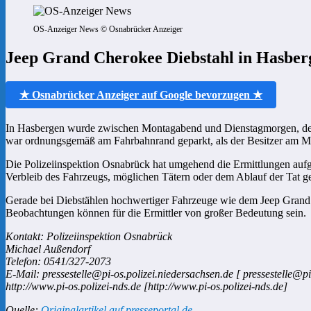
OS-Anzeiger News © Osnabrücker Anzeiger
Jeep Grand Cherokee Diebstahl in Hasberg
★ Osnabrücker Anzeiger auf Google bevorzugen ★
In Hasbergen wurde zwischen Montagabend und Dienstagmorgen, dem
war ordnungsgemäß am Fahrbahnrand geparkt, als der Besitzer am Mor
Die Polizeiinspektion Osnabrück hat umgehend die Ermittlungen au
Verbleib des Fahrzeugs, möglichen Tätern oder dem Ablauf der Tat 
Gerade bei Diebstählen hochwertiger Fahrzeuge wie dem Jeep Grand C
Beobachtungen können für die Ermittler von großer Bedeutung sein.
Kontakt: Polizeiinspektion Osnabrück
Michael Außendorf
Telefon: 0541/327-2073
E-Mail: pressestelle@pi-os.polizei.niedersachsen.de [ pressestelle@pi
http://www.pi-os.polizei-nds.de [http://www.pi-os.polizei-nds.de]
Quelle:
Originalartikel auf presseportal.de